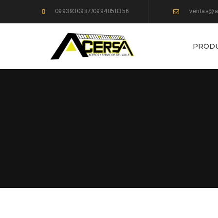
0993930987/0994058356
ventas@a
PROD